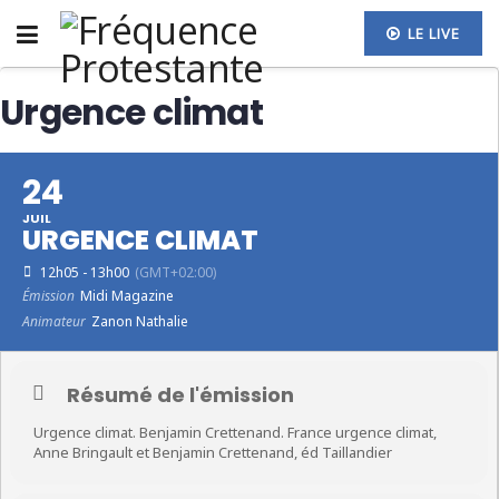
LE LIVE
Urgence climat
24
JUIL
URGENCE CLIMAT
12h05 - 13h00
(GMT+02:00)
Émission
Midi Magazine
Animateur
Zanon Nathalie
Résumé de l'émission
Urgence climat. Benjamin Crettenand. France urgence climat,
Anne Bringault et Benjamin Crettenand, éd Taillandier