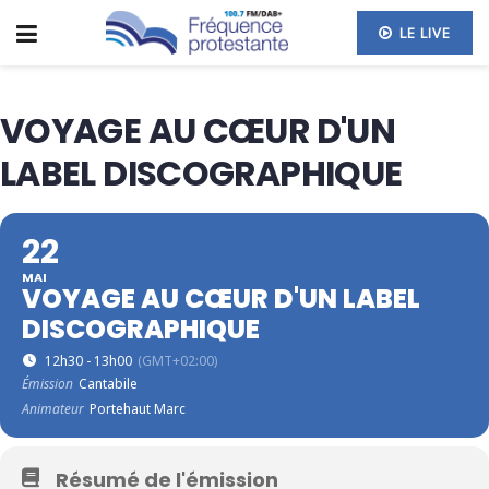
LE LIVE
VOYAGE AU CŒUR D'UN
LABEL DISCOGRAPHIQUE
22
MAI
VOYAGE AU CŒUR D'UN LABEL
DISCOGRAPHIQUE
12h30 - 13h00
(GMT+02:00)
Émission
Cantabile
Animateur
Portehaut Marc
Résumé de l'émission