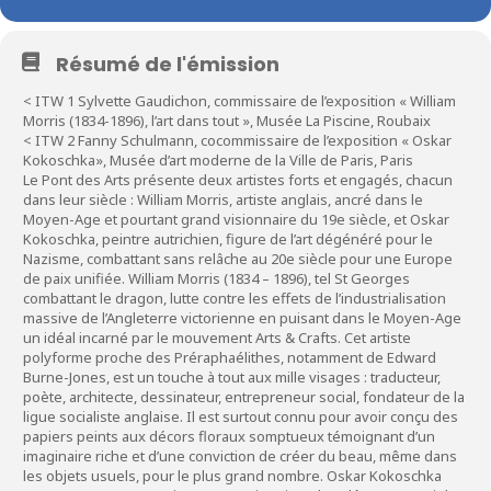
Résumé de l'émission
< ITW 1 Sylvette Gaudichon, commissaire de l’exposition « William
Morris (1834-1896), l’art dans tout », Musée La Piscine, Roubaix
< ITW 2 Fanny Schulmann, cocommissaire de l’exposition « Oskar
Kokoschka», Musée d’art moderne de la Ville de Paris, Paris
Le Pont des Arts présente deux artistes forts et engagés, chacun
dans leur siècle : William Morris, artiste anglais, ancré dans le
Moyen-Age et pourtant grand visionnaire du 19e siècle, et Oskar
Kokoschka, peintre autrichien, figure de l’art dégénéré pour le
Nazisme, combattant sans relâche au 20e siècle pour une Europe
de paix unifiée. William Morris (1834 – 1896), tel St Georges
combattant le dragon, lutte contre les effets de l’industrialisation
massive de l’Angleterre victorienne en puisant dans le Moyen-Age
un idéal incarné par le mouvement Arts & Crafts. Cet artiste
polyforme proche des Préraphaélithes, notamment de Edward
Burne-Jones, est un touche à tout aux mille visages : traducteur,
poète, architecte, dessinateur, entrepreneur social, fondateur de la
ligue socialiste anglaise. Il est surtout connu pour avoir conçu des
papiers peints aux décors floraux somptueux témoignant d’un
imaginaire riche et d’une conviction de créer du beau, même dans
les objets usuels, pour le plus grand nombre. Oskar Kokoschka