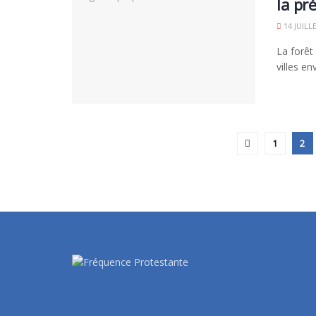
la pr
14 JUILL
La forêt
villes e
1
2