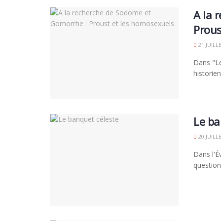
A la 
Prous
21 JUILL
Dans "Les
historien
Le ba
20 JUILL
Dans l'É
question