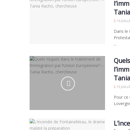
l’imm
Tania
15 JUILL
Dans le 
Protesta
...
Quels
l’imm
Tania
15 JUILL
Pour ce 
Lovergne
L’inc