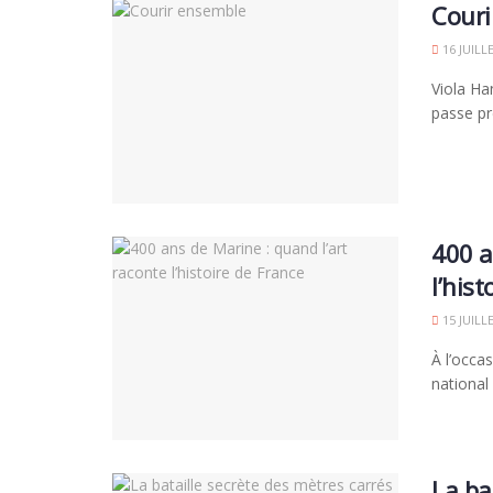
Couri
16 JUILL
Viola Ha
passe pr
400 a
l’his
15 JUILL
À l’occas
national
La ba