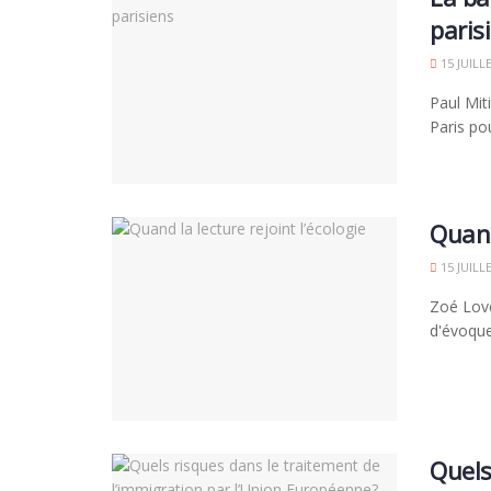
paris
15 JUILL
Paul Mit
Paris po
Quand
15 JUILL
Zoé Lov
d'évoque
Quels