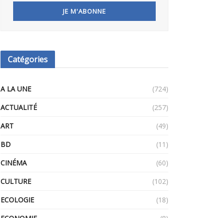
Catégories
A LA UNE
(724)
ACTUALITÉ
(257)
ART
(49)
BD
(11)
CINÉMA
(60)
CULTURE
(102)
ECOLOGIE
(18)