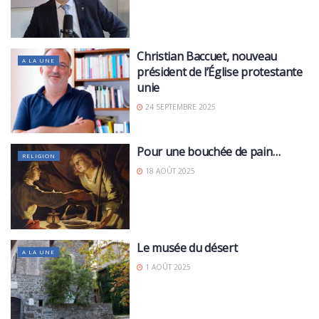
Christian Baccuet, nouveau
A LA UNE
président de l’Église protestante
unie
24 SEPTEMBRE 2025
Pour une bouchée de pain…
RELIGION
18 AOÛT 2025
Le musée du désert
A LA UNE
1 AOÛT 2025