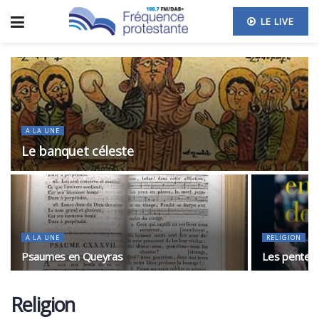
LE LIVE
A LA UNE
Le banquet céleste
A LA UNE
RELIGION
Psaumes en Queyras
Les pentecô
Religion