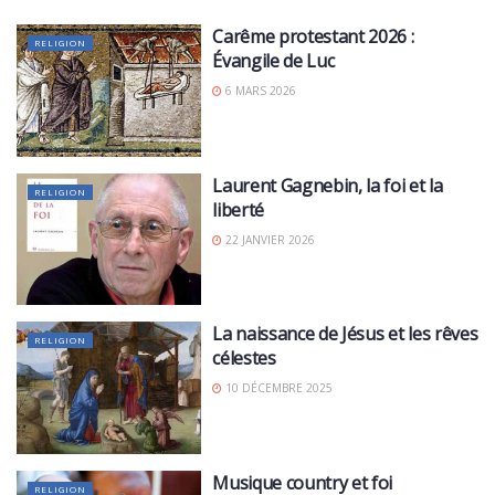
Carême protestant 2026 :
RELIGION
Évangile de Luc
6 MARS 2026
Laurent Gagnebin, la foi et la
RELIGION
liberté
22 JANVIER 2026
La naissance de Jésus et les rêves
RELIGION
célestes
10 DÉCEMBRE 2025
Musique country et foi
RELIGION