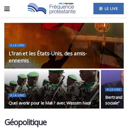
LE LIVE
A LA UNE
L’Iran et les États-Unis, des amis-
ennemis
A LA UNE
A LA UNE
Bertrand Ba
Quel avenir pour le Mali ? avec Wassim Nasr
sociale”
Géopolitique