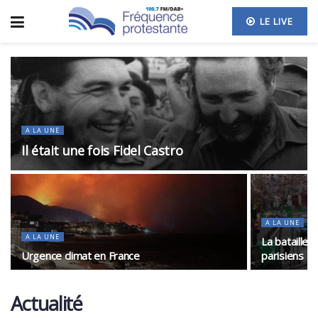
LE LIVE
A LA UNE
Il était une fois Fidel Castro
A LA UNE
A LA UNE
La bataille
Urgence climat en France
parisiens
Actualité