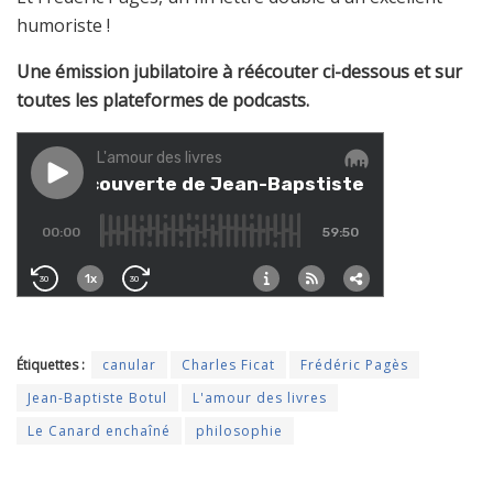
humoriste !
Une émission jubilatoire à réécouter ci-dessous et sur
toutes les plateformes de podcasts.
Étiquettes :
canular
Charles Ficat
Frédéric Pagès
Jean-Baptiste Botul
L'amour des livres
Le Canard enchaîné
philosophie