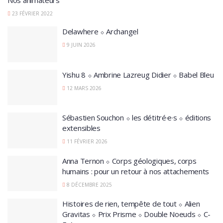
Nos animateurs
23 FÉVRIER 2022
Delawhere ⬦ Archangel
9 JUIN 2026
Yishu 8 ⬦ Ambrine Lazreug Didier ⬦ Babel Bleu
12 MARS 2026
Sébastien Souchon ⬦ les détitré·e·s ⬦ éditions
extensibles
11 FÉVRIER 2026
Anna Ternon ⬦ Corps géologiques, corps
humains : pour un retour à nos attachements
8 DÉCEMBRE 2025
Histoires de rien, tempête de tout ⬦ Alien
Gravitas ⬦ Prix Prisme ⬦ Double Noeuds ⬦ C-