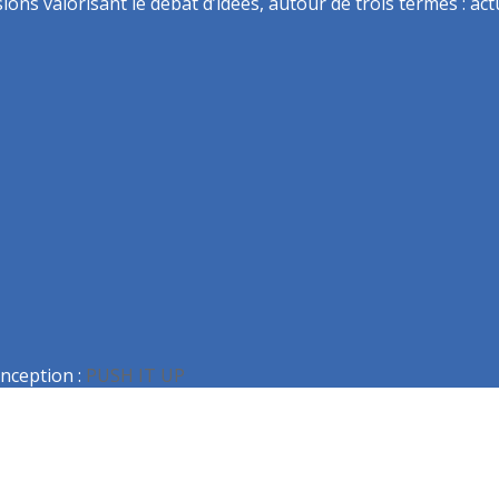
ns valorisant le débat d’idées, autour de trois termes : actua
nception :
PUSH IT UP