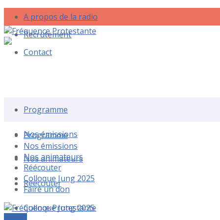
A propos de la radio
Recrutement
Contact
Rechercher une émission
Programme
Nos émissions
Programme
Nos émissions
Nos animateurs
Nos animateurs
Réécouter
Colloque Jung 2025
Réécouter
Faire un don
Colloque Jung 2025
Le live