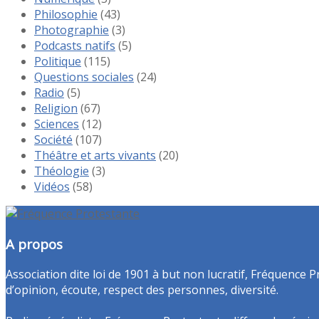
Philosophie
(43)
Photographie
(3)
Podcasts natifs
(5)
Politique
(115)
Questions sociales
(24)
Radio
(5)
Religion
(67)
Sciences
(12)
Société
(107)
Théâtre et arts vivants
(20)
Théologie
(3)
Vidéos
(58)
A propos
Association dite loi de 1901 à but non lucratif, Fréquence P
d’opinion, écoute, respect des personnes, diversité.