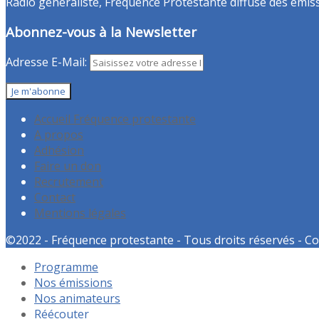
Radio généraliste, Fréquence Protestante diffuse des émissio
Abonnez-vous à la Newsletter
Adresse E-Mail:
Accueil Fréquence protestante
A propos
Adhésion
Faire un don
Recrutement
Contact
Mentions légales
©2022 - Fréquence protestante - Tous droits réservés - Co
Programme
Nos émissions
Nos animateurs
Réécouter