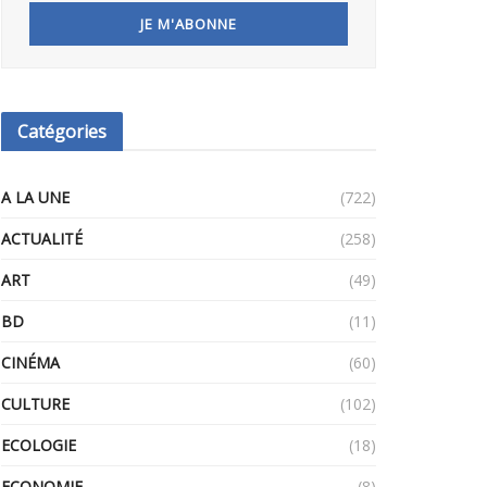
Catégories
A LA UNE
(722)
ACTUALITÉ
(258)
ART
(49)
BD
(11)
CINÉMA
(60)
CULTURE
(102)
ECOLOGIE
(18)
ECONOMIE
(8)