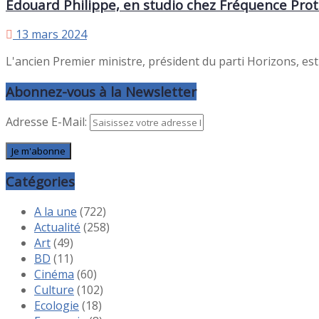
Édouard Philippe, en studio chez Fréquence Pro
13 mars 2024
L'ancien Premier ministre, président du parti Horizons, es
Abonnez-vous à la Newsletter
Adresse E-Mail:
Catégories
A la une
(722)
Actualité
(258)
Art
(49)
BD
(11)
Cinéma
(60)
Culture
(102)
Ecologie
(18)