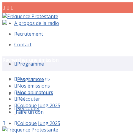
A propos de la radio
Recrutement
Contact
Rechercher une émission
Programme
Nos émissions
Programme
Nos émissions
Nos animateurs
Nos animateurs
Réécouter
Colloque Jung 2025
Réécouter
Faire un don
Colloque Jung 2025