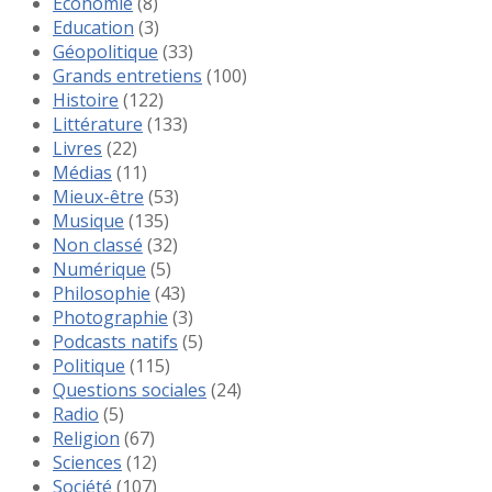
Economie
(8)
Education
(3)
Géopolitique
(33)
Grands entretiens
(100)
Histoire
(122)
Littérature
(133)
Livres
(22)
Médias
(11)
Mieux-être
(53)
Musique
(135)
Non classé
(32)
Numérique
(5)
Philosophie
(43)
Photographie
(3)
Podcasts natifs
(5)
Politique
(115)
Questions sociales
(24)
Radio
(5)
Religion
(67)
Sciences
(12)
Société
(107)