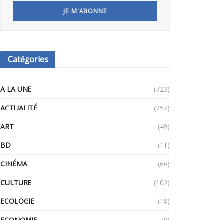
Catégories
A LA UNE
(723)
ACTUALITÉ
(257)
ART
(49)
BD
(11)
CINÉMA
(60)
CULTURE
(102)
ECOLOGIE
(18)
ECONOMIE
(8)