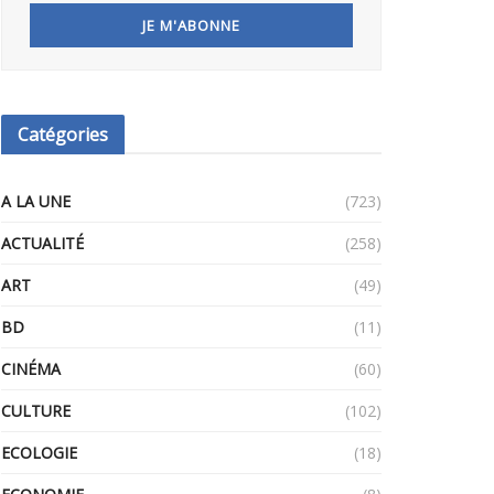
Catégories
A LA UNE
(723)
ACTUALITÉ
(258)
ART
(49)
BD
(11)
CINÉMA
(60)
CULTURE
(102)
ECOLOGIE
(18)