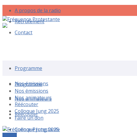
A propos de la radio
Recrutement
Contact
Rechercher une émission
Programme
Nos émissions
Programme
Nos émissions
Nos animateurs
Nos animateurs
Réécouter
Colloque Jung 2025
Réécouter
Faire un don
Colloque Jung 2025
Le live