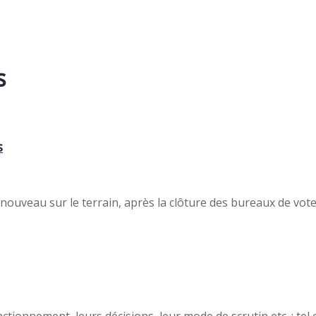
s
s
nouveau sur le terrain, après la clôture des bureaux de vote
ionnement, leurs décisions, leur mode de scrutin etc. : tel est