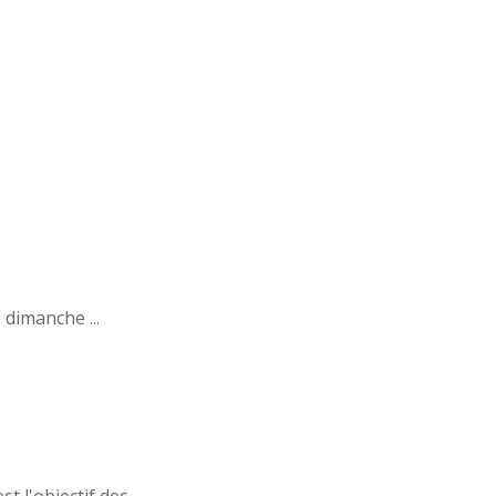
 dimanche ...
 l'objectif des ...