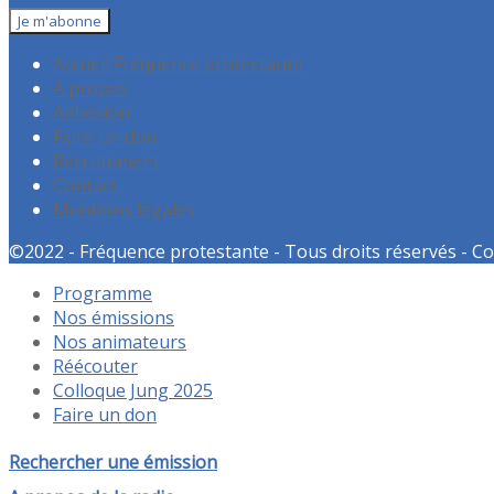
Accueil Fréquence protestante
A propos
Adhésion
Faire un don
Recrutement
Contact
Mentions légales
©2022 - Fréquence protestante - Tous droits réservés - Co
Programme
Nos émissions
Nos animateurs
Réécouter
Colloque Jung 2025
Faire un don
Rechercher une émission