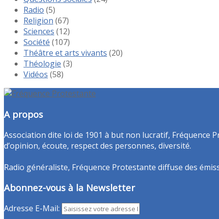
Radio
(5)
Religion
(67)
Sciences
(12)
Société
(107)
Théâtre et arts vivants
(20)
Théologie
(3)
Vidéos
(58)
A propos
Association dite loi de 1901 à but non lucratif, Fréquence P
d’opinion, écoute, respect des personnes, diversité.
Radio généraliste, Fréquence Protestante diffuse des émissio
Abonnez-vous à la Newsletter
Adresse E-Mail: