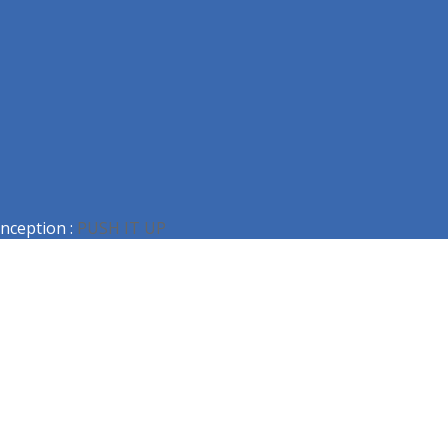
nception :
PUSH IT UP