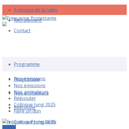
A propos de la radio
Recrutement
Contact
Rechercher une émission
Programme
Nos émissions
Programme
Nos émissions
Nos animateurs
Nos animateurs
Réécouter
Colloque Jung 2025
Réécouter
Faire un don
Colloque Jung 2025
Le live