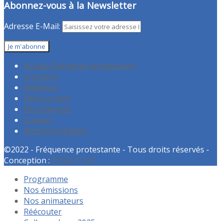
Abonnez-vous à la Newsletter
Adresse E-Mail:
Accueil Fréquence protestante
A propos
Adhésion
Faire un don
Recrutement
Contact
Mentions légales
©2022 - Fréquence protestante - Tous droits réservés -
Conception :
PUSH IT UP
Programme
Nos émissions
Nos animateurs
Réécouter