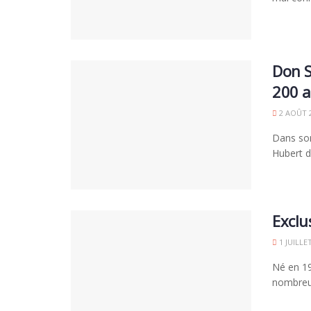
Don S
200 
2 AOÛT 
Dans son
Hubert d
Exclu
1 JUILLE
Né en 19
nombreux