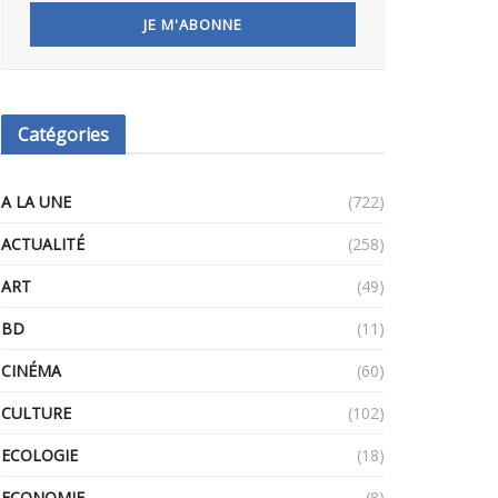
Catégories
A LA UNE
(722)
ACTUALITÉ
(258)
ART
(49)
BD
(11)
CINÉMA
(60)
CULTURE
(102)
ECOLOGIE
(18)
ECONOMIE
(8)