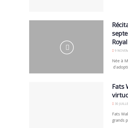
Récit
septe
Roya
9 NOVEM
Née à Mun
d'adoptio
Fats 
virtu
30 JUILL
Fats Wal
grands p