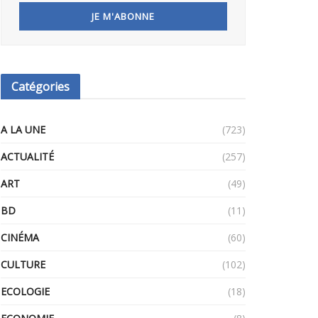
Catégories
A LA UNE
(723)
ACTUALITÉ
(257)
ART
(49)
BD
(11)
CINÉMA
(60)
CULTURE
(102)
ECOLOGIE
(18)