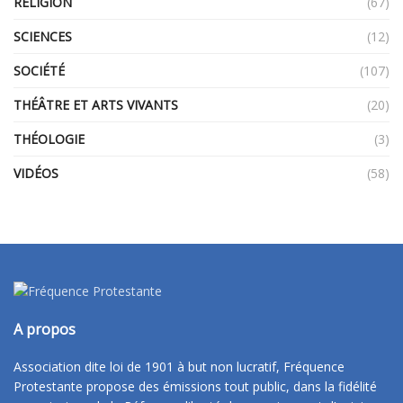
RELIGION
(67)
SCIENCES
(12)
SOCIÉTÉ
(107)
THÉÂTRE ET ARTS VIVANTS
(20)
THÉOLOGIE
(3)
VIDÉOS
(58)
A propos
Association dite loi de 1901 à but non lucratif, Fréquence
Protestante propose des émissions tout public, dans la fidélité