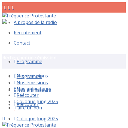
A propos de la radio
Recrutement
Contact
Rechercher une émission
Programme
Nos émissions
Programme
Nos émissions
Nos animateurs
Nos animateurs
Réécouter
Colloque Jung 2025
Réécouter
Faire un don
Colloque Jung 2025