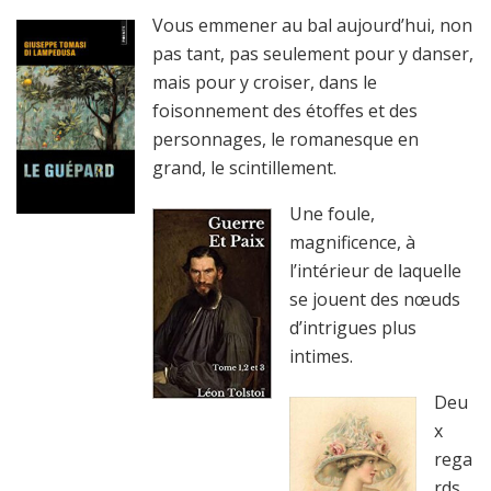
Vous emmener au bal aujourd’hui, non
pas tant, pas seulement pour y danser,
mais pour y croiser, dans le
foisonnement des étoffes et des
personnages, le romanesque en
grand, le scintillement.
Une foule,
magnificence, à
l’intérieur de laquelle
se jouent des nœuds
d’intrigues plus
intimes.
Deu
x
rega
rds