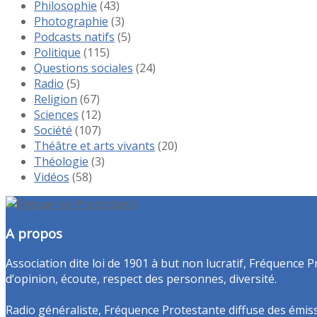
Philosophie
(43)
Photographie
(3)
Podcasts natifs
(5)
Politique
(115)
Questions sociales
(24)
Radio
(5)
Religion
(67)
Sciences
(12)
Société
(107)
Théâtre et arts vivants
(20)
Théologie
(3)
Vidéos
(58)
A propos
Association dite loi de 1901 à but non lucratif, Fréquence P
d’opinion, écoute, respect des personnes, diversité.
Radio généraliste, Fréquence Protestante diffuse des émissio