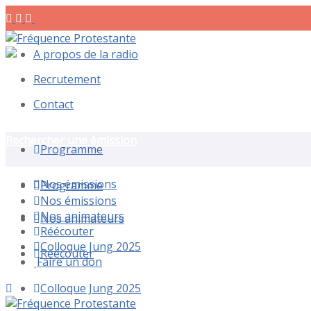
A propos de la radio
Recrutement
Contact
Rechercher une émission
Programme
Nos émissions
Programme
Nos émissions
Nos animateurs
Nos animateurs
Réécouter
Colloque Jung 2025
Réécouter
Faire un don
Colloque Jung 2025