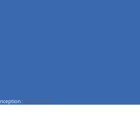
nception :
PUSH IT UP