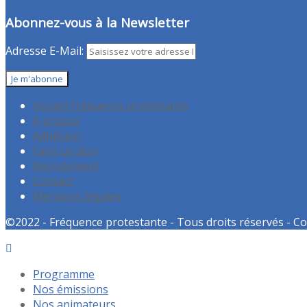
Abonnez-vous à la Newsletter
Adresse E-Mail:
Accueil Fréquence protestante
A propos
Adhésion
Faire un don
Recrutement
Contact
Mentions légales
©2022 - Fréquence protestante - Tous droits réservés - Co
Programme
Nos émissions
Nos animateurs