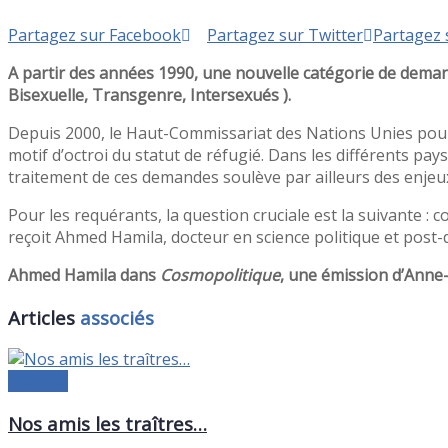
Partagez sur Facebook
Partagez sur Twitter
Partagez 
A partir des années 1990, une nouvelle catégorie de demand
Bisexuelle, Transgenre, Intersexués ).
Depuis 2000, le Haut-Commissariat des Nations Unies pour le
motif d’octroi du statut de réfugié. Dans les différents pays
traitement de ces demandes soulève par ailleurs des enjeux 
Pour les requérants, la question cruciale est la suivante : 
reçoit Ahmed Hamila, docteur en science politique et post-do
Ahmed Hamila dans
Cosmopolitique
, une émission d’Anne
Articles
associés
A la une
Nos amis les traîtres…