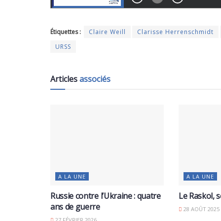
Étiquettes :
Claire Weill
Clarisse Herrenschmidt
URSS
Articles
associés
A LA UNE
A LA UNE
Russie contre l’Ukraine : quatre
Le Raskol, 
ans de guerre
28 AOÛT 2025
27 FÉVRIER 2026