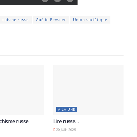
cuisine russe
Guélio Pevsner
Union sociétique
A LA UNE
schisme russe
Lire russe…
20 JUIN 2025