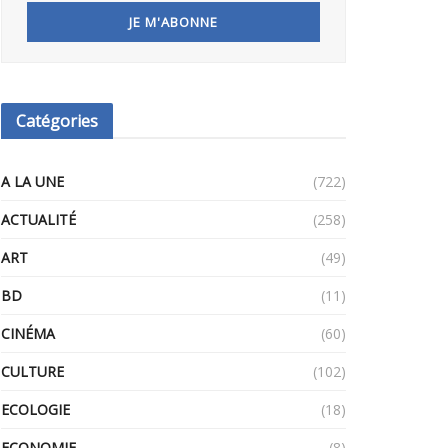
Catégories
A LA UNE
(722)
ACTUALITÉ
(258)
ART
(49)
BD
(11)
CINÉMA
(60)
CULTURE
(102)
ECOLOGIE
(18)
ECONOMIE
(8)