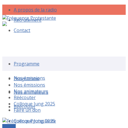
A propos de la radio
Recrutement
Contact
Rechercher une émission
Programme
Nos émissions
Programme
Nos émissions
Nos animateurs
Nos animateurs
Réécouter
Colloque Jung 2025
Réécouter
Faire un don
Colloque Jung 2025
Le live