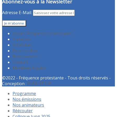
Abonnez-vous à la Newsletter
Adresse E-Mail:
Accueil Fréquence protestante
A propos
Adhésion
Faire un don
Recrutement
Contact
Mentions légales
©2022 - Fréquence protestante - Tous droits réservés -
Conception :
PUSH IT UP
Programme
Nos émissions
Nos animateurs
Réécouter
Colloque Jung 2025