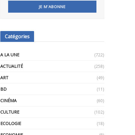
Catégories
A LA UNE
(722)
ACTUALITÉ
(258)
ART
(49)
BD
(11)
CINÉMA
(60)
CULTURE
(102)
ECOLOGIE
(18)
ECONOMIE
(8)