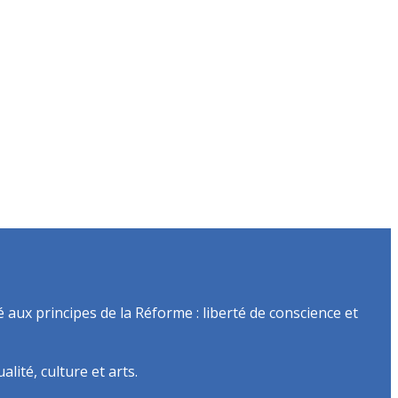
é aux principes de la Réforme : liberté de conscience et
lité, culture et arts.