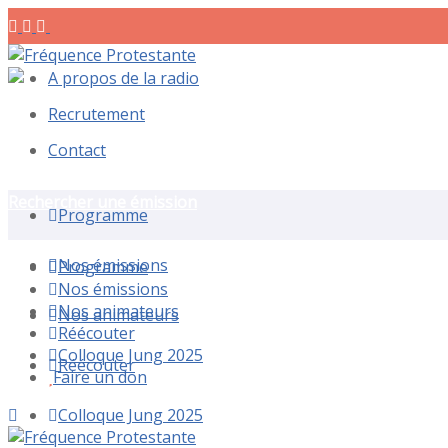
A propos de la radio
Recrutement
Contact
Rechercher une émission
Programme
Nos émissions
Programme
Nos émissions
Nos animateurs
Nos animateurs
Réécouter
Colloque Jung 2025
Réécouter
Faire un don
Colloque Jung 2025