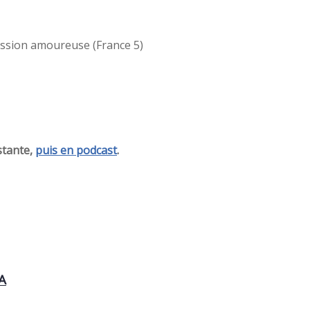
assion amoureuse (France 5)
stante,
puis en podcast
.
A