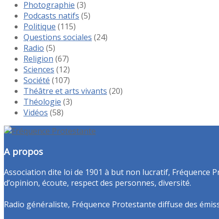
Photographie
(3)
Podcasts natifs
(5)
Politique
(115)
Questions sociales
(24)
Radio
(5)
Religion
(67)
Sciences
(12)
Société
(107)
Théâtre et arts vivants
(20)
Théologie
(3)
Vidéos
(58)
A propos
Association dite loi de 1901 à but non lucratif, Fréquence P
d’opinion, écoute, respect des personnes, diversité.
Radio généraliste, Fréquence Protestante diffuse des émissio