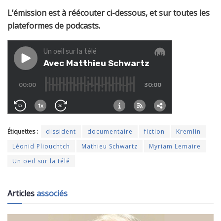
L’émission est à réécouter ci-dessous, et sur toutes les
plateformes de podcasts.
Étiquettes :
dissident
documentaire
fiction
Kremlin
Léonid Pliouchtch
Mathieu Schwartz
Myriam Lemaire
Un oeil sur la télé
Articles
associés