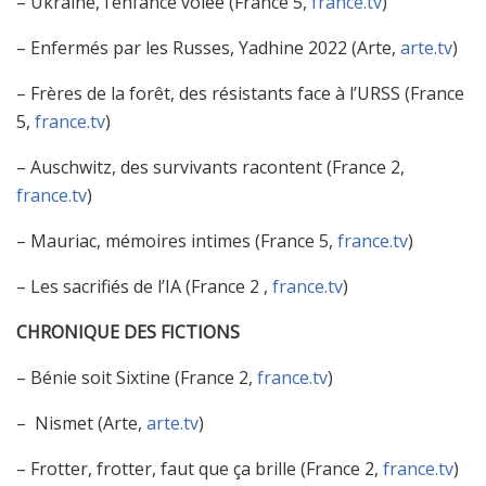
– Ukraine, l’enfance volée (France 5,
france.tv
)
– Enfermés par les Russes, Yadhine 2022 (Arte,
arte.tv
)
– Frères de la forêt, des résistants face à l’URSS (France
5,
france.tv
)
– Auschwitz, des survivants racontent (France 2,
france.tv
)
– Mauriac, mémoires intimes (France 5,
france.tv
)
– Les sacrifiés de l’IA (France 2 ,
france.tv
)
CHRONIQUE DES FICTIONS
– Bénie soit Sixtine (France 2,
france.tv
)
– Nismet (Arte,
arte.tv
)
– Frotter, frotter, faut que ça brille (France 2,
france.tv
)