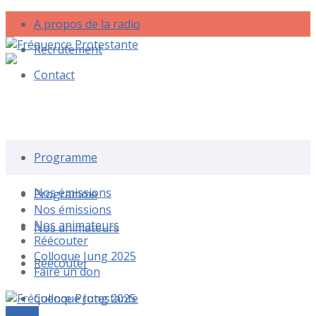
A propos de la radio
Recrutement
Contact
Rechercher une émission
Programme
Nos émissions
Programme
Nos émissions
Nos animateurs
Nos animateurs
Réécouter
Colloque Jung 2025
Réécouter
Faire un don
Colloque Jung 2025
Le live