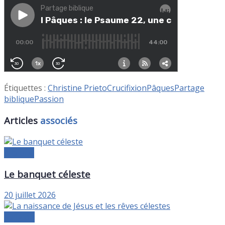
Étiquettes :
Christine Prieto
Crucifixion
Pâques
Partage
biblique
Passion
Articles
associés
A la une
Le banquet céleste
20 juillet 2026
Religion