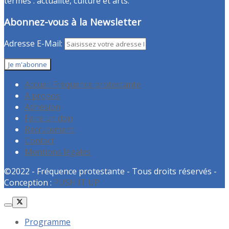
termes : actualité, culture et arts.
Abonnez-vous à la Newsletter
Adresse E-Mail:
Accueil Fréquence protestante
A propos
Adhésion
Faire un don
Recrutement
Contact
Mentions légales
©2022 - Fréquence protestante - Tous droits réservés -
Conception :
PUSH IT UP
Programme