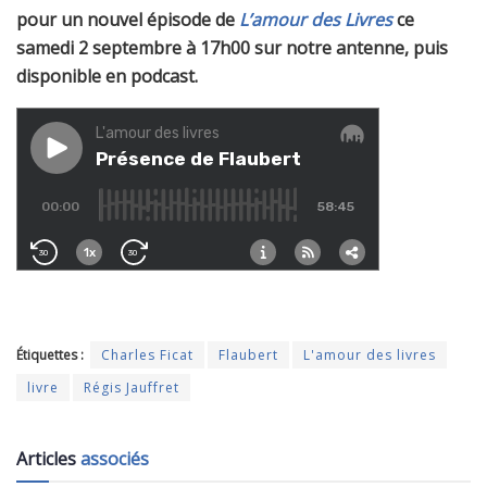
pour un nouvel épisode de
L’amour des Livres
ce
samedi 2 septembre à 17h00 sur notre antenne, puis
disponible en podcast.
Étiquettes :
Charles Ficat
Flaubert
L'amour des livres
livre
Régis Jauffret
Articles
associés