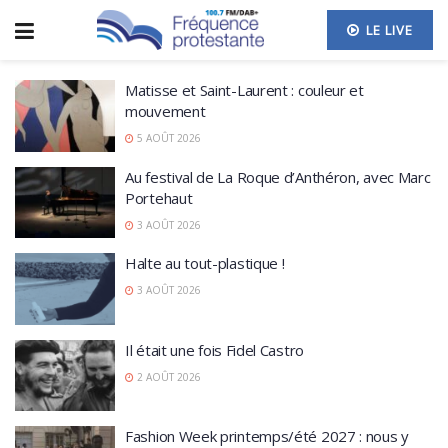
LE LIVE
Matisse et Saint-Laurent : couleur et
mouvement
5 AOÛT 2026
Au festival de La Roque d’Anthéron, avec Marc
Portehaut
3 AOÛT 2026
Halte au tout-plastique !
3 AOÛT 2026
Il était une fois Fidel Castro
2 AOÛT 2026
Fashion Week printemps/été 2027 : nous y