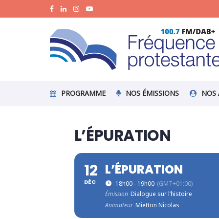
PROGRAMME
NOS ÉMISSIONS
NOS 
L’ÉPURATION
12
L’ÉPURATION
DÉC
18h00 - 19h00
(GMT+01:00)
Émission
Dialogue sur l’histoire
Animateur
Mietton Nicolas