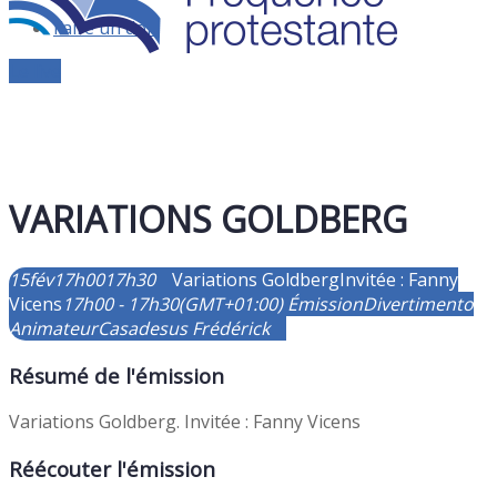
Faire un don
Le live
VARIATIONS GOLDBERG
15
fév
17h00
17h30
Variations Goldberg
Invitée : Fanny
Vicens
17h00 - 17h30
(GMT+01:00)
Émission
Divertimento
Animateur
Casadesus Frédérick
Résumé de l'émission
Variations Goldberg. Invitée : Fanny Vicens
Réécouter l'émission