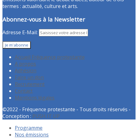
termes : actualité, culture et arts.
Abonnez-vous à la Newsletter
Adresse E-Mail:
Accueil Fréquence protestante
A propos
Adhésion
Faire un don
Recrutement
Contact
Mentions légales
©2022 - Fréquence protestante - Tous droits réservés -
Conception :
PUSH IT UP
Programme
Nos émissions