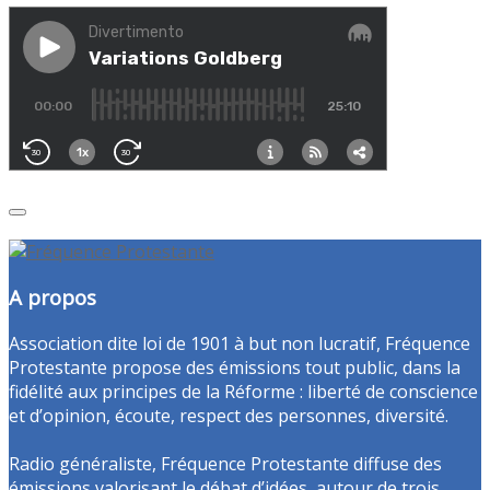
A propos
Association dite loi de 1901 à but non lucratif, Fréquence
Protestante propose des émissions tout public, dans la
fidélité aux principes de la Réforme : liberté de conscience
et d’opinion, écoute, respect des personnes, diversité.
Radio généraliste, Fréquence Protestante diffuse des
émissions valorisant le débat d’idées, autour de trois