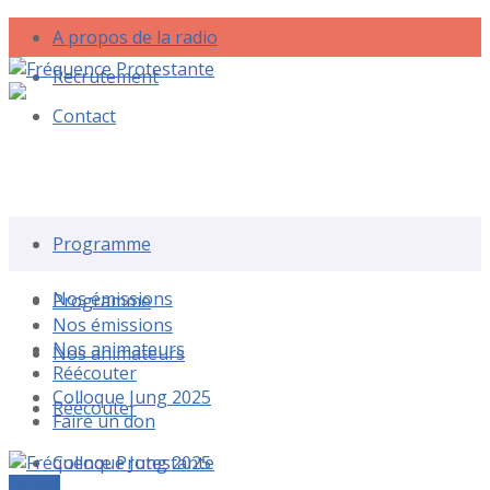
A propos de la radio
Recrutement
Contact
Rechercher une émission
Programme
Nos émissions
Programme
Nos émissions
Nos animateurs
Nos animateurs
Réécouter
Colloque Jung 2025
Réécouter
Faire un don
Colloque Jung 2025
Le live