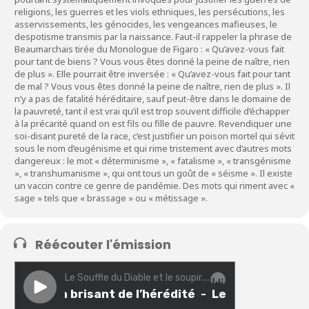
religions, les guerres et les viols ethniques, les persécutions, les
asservissements, les génocides, les vengeances mafieuses, le
despotisme transmis par la naissance. Faut-il rappeler la phrase de
Beaumarchais tirée du Monologue de Figaro : « Qu’avez-vous fait
pour tant de biens ? Vous vous êtes donné la peine de naître, rien
de plus ». Elle pourrait être inversée : « Qu’avez-vous fait pour tant
de mal ? Vous vous êtes donné la peine de naître, rien de plus ». Il
n’y a pas de fatalité héréditaire, sauf peut-être dans le domaine de
la pauvreté, tant il est vrai qu’il est trop souvent difficile d’échapper
à la précarité quand on est fils ou fille de pauvre. Revendiquer une
soi-disant pureté de la race, c’est justifier un poison mortel qui sévit
sous le nom d’eugénisme et qui rime tristement avec d’autres mots
dangereux : le mot « déterminisme », « fatalisme », « transgénisme
», « transhumanisme », qui ont tous un goût de « séisme ». Il existe
un vaccin contre ce genre de pandémie. Des mots qui riment avec «
sage » tels que « brassage » ou « métissage ».
Réécouter l'émission