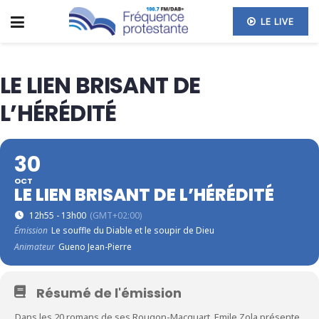
LE LIVE
LE LIEN BRISANT DE
L’HÉRÉDITÉ
30
OCT
LE LIEN BRISANT DE L’HÉRÉDITÉ
12h55 - 13h00
(GMT+02:00)
Émission
Le souffle du Diable et le soupir de Dieu
Animateur
Gueno Jean-Pierre
Résumé de l'émission
Dans les 20 romans de ses Rougon-Macquart, Emile Zola présente