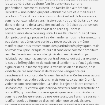
les tares héréditaires d’une famille transmises sur cinq
générations, comme s’il existait une fatalité liée à l’hérédité. «
Hérédité », une notion qui peut véhiculer le pire et le meilleur. Le
pire lorsqu’il s’agit des prétendus droits résultant de la naissance,
comme par exemple la transmission des « titres héréditaires », ou
dans le domaine de la santé des maladies héréditaires transmises
par voie de reproduction et aussi de celles qui sont la
conséquence de la consanguinité. Le meilleur lorsqu’il s’agit d’un
don précoce et qui pousse à se demander si nous ne transmettons
pas dans nos gènes une partie de notre acquis de la même
manière que nous transmettons des particularités physiques. Mais
on revient au pire lorsque ce qui est considéré comme héréditaire
résulte d’une transmission de génération en génération par
habitude, par automatisme ou par tradition, ce qui est par exemple
le cas de l’effroyable rite de excision clitoridienne. Il faut également
signaler dans le même registre la transmission de la haine, de la
vindicte, du ressentiment et de l’esprit de vengeance qui
caractérisent le concept de l’ennemi héréditaire. Certes nous avons
besoins de rites et de traditions , mais tous ceux qui génèrent la
violence sont condamnables. La haine, le rejet de l’autre constitue
un handicap. S’il est vrai que nous vivons tous sous la traçabilité de
notre ADN, qui certifie nos liens génétiques avec nos géniteurs
comme avec les géniteurs de nos géniteurs, ces liens ne sauraient
justifier quelque forme de discrimination que ce soit. Ils sont
pourtant systématiquement invoqués pour justifier les guerres de