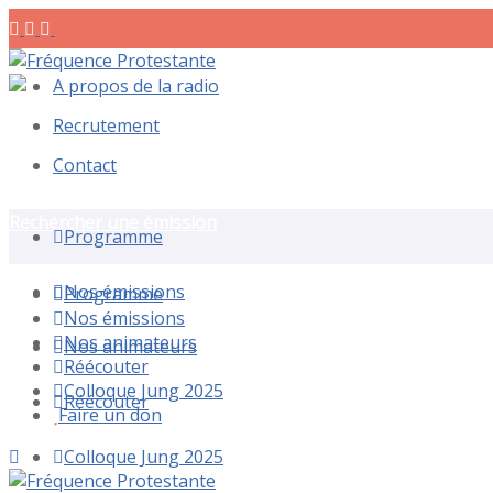
A propos de la radio
Recrutement
Contact
Rechercher une émission
Programme
Nos émissions
Programme
Nos émissions
Nos animateurs
Nos animateurs
Réécouter
Colloque Jung 2025
Réécouter
Faire un don
Colloque Jung 2025