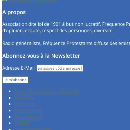
A propos
Association dite loi de 1901 à but non lucratif, Fréquence P
d’opinion, écoute, respect des personnes, diversité.
Radio généraliste, Fréquence Protestante diffuse des émissio
Abonnez-vous à la Newsletter
Adresse E-Mail:
Accueil Fréquence protestante
A propos
Adhésion
Faire un don
Recrutement
Contact
Mentions légales