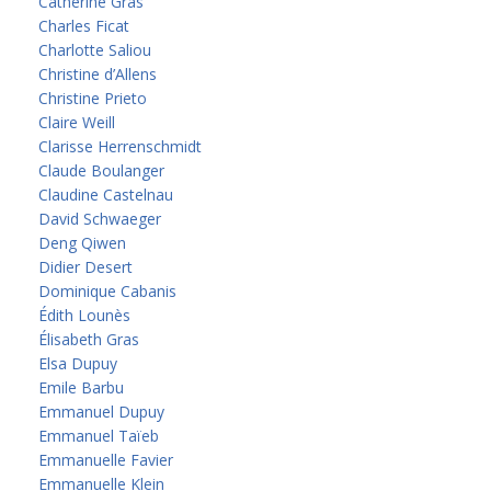
Catherine Gras
Charles Ficat
Charlotte Saliou
Christine d’Allens
Christine Prieto
Claire Weill
Clarisse Herrenschmidt
Claude Boulanger
Claudine Castelnau
David Schwaeger
Deng Qiwen
Didier Desert
Dominique Cabanis
Édith Lounès
Élisabeth Gras
Elsa Dupuy
Emile Barbu
Emmanuel Dupuy
Emmanuel Taïeb
Emmanuelle Favier
Emmanuelle Klein