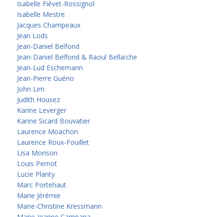
Isabelle Fiévet-Rossignol
Isabelle Mestre
Jacques Champeaux
Jean Lods
Jean-Daniel Belfond
Jean-Daniel Belfond & Raoul Bellaïche
Jean-Lud Eschemann
Jean-Pierre Guéno
John Lim
Judith Housez
Karine Leverger
Karine Sicard Bouvatier
Laurence Moachon
Laurence Roux-Fouillet
Lisa Morison
Louis Pernot
Lucie Planty
Marc Portehaut
Marie Jérémie
Marie-Christine Kressmann
Marie-Jeanne Campana