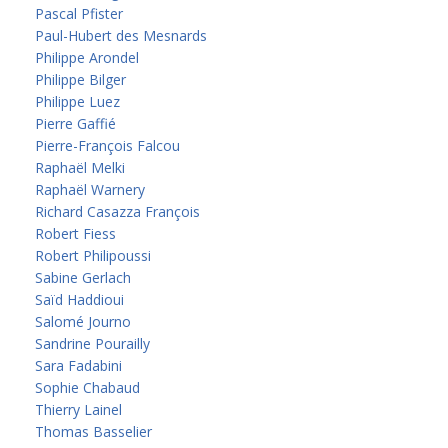
Pascal Pfister
Paul-Hubert des Mesnards
Philippe Arondel
Philippe Bilger
Philippe Luez
Pierre Gaffié
Pierre-François Falcou
Raphaël Melki
Raphaël Warnery
Richard Casazza François
Robert Fiess
Robert Philipoussi
Sabine Gerlach
Saïd Haddioui
Salomé Journo
Sandrine Pourailly
Sara Fadabini
Sophie Chabaud
Thierry Lainel
Thomas Basselier