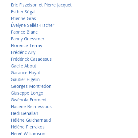
Eric Fiszelson et Pierre Jacquet
Esther Ségal
Etienne Gras
Évelyne Sellés-Fischer
Fabrice Blanc
Fanny Griessmer
Florence Terray
Frédéric Airy
Frédérick Casadesus
Gaëlle About
Garance Hayat
Gautier Higelin
Georges Montredon
Giuseppe Longo
Gwénola Froment
Hacène Belmessous
Hedi Benallah
Hélène Guicharnaud
Hélène Pierrakos
Hervé Williamson