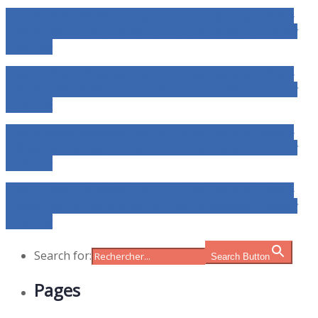
15
aoû
17h00
18h00
Avec Stenka Quillet : les pfas
17h00 -
18h00
(GMT+02:00)
Émission
Forum
Animateur
Froment
Gwénola
16
aoû
16h00
17h00
Avec Stenka Quillet : les pfas
16h00 -
17h00
(GMT+02:00)
Émission
Forum
Animateur
Froment
Gwénola
17
aoû
19h00
20h00
Avec Stenka Quillet : les pfas
19h00 -
20h00
(GMT+02:00)
Émission
Forum
Animateur
Froment
Gwénola
18
aoû
22h00
23h00
Avec Stenka Quillet : les pfas
22h00 -
23h00
(GMT+02:00)
Émission
Forum
Animateur
Froment
Gwénola
Search for:
Search Button
Pages