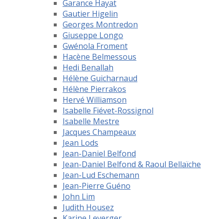
Garance Hayat
Gautier Higelin
Georges Montredon
Giuseppe Longo
Gwénola Froment
Hacène Belmessous
Hedi Benallah
Hélène Guicharnaud
Hélène Pierrakos
Hervé Williamson
Isabelle Fiévet-Rossignol
Isabelle Mestre
Jacques Champeaux
Jean Lods
Jean-Daniel Belfond
Jean-Daniel Belfond & Raoul Bellaïche
Jean-Lud Eschemann
Jean-Pierre Guéno
John Lim
Judith Housez
Karine Leverger