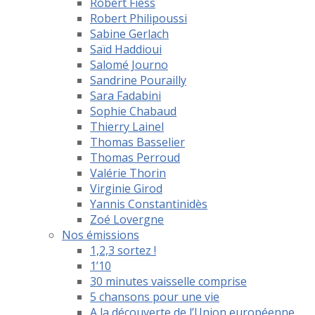
Robert Fiess
Robert Philipoussi
Sabine Gerlach
Saïd Haddioui
Salomé Journo
Sandrine Pourailly
Sara Fadabini
Sophie Chabaud
Thierry Lainel
Thomas Basselier
Thomas Perroud
Valérie Thorin
Virginie Girod
Yannis Constantinidès
Zoé Lovergne
Nos émissions
1,2,3 sortez !
1’10
30 minutes vaisselle comprise
5 chansons pour une vie
A la découverte de l’Union européenne