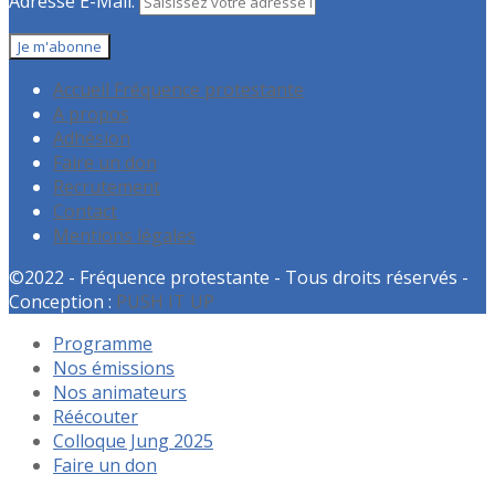
Adresse E-Mail:
Accueil Fréquence protestante
A propos
Adhésion
Faire un don
Recrutement
Contact
Mentions légales
©2022 - Fréquence protestante - Tous droits réservés -
Conception :
PUSH IT UP
Programme
Nos émissions
Nos animateurs
Réécouter
Colloque Jung 2025
Faire un don