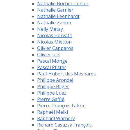
Nathalie Bocher-Lenoir
Nathalie Garnier
Nathalie Leenhardt
Nathalie Zanon
Nelly Metay
Nicolas Horvath
Nicolas Mietton
Olivier Capparos
Olivier Joël
Pascal Monge
Pascal Pfister
Paul-Hubert des Mesnards
Philippe Arondel
Philippe Bilger
Philippe Luez
Pierre Gaffié
Pierre-François Falcou
Raphaël Melki
Raphaël Warnery
Richard Casazza François