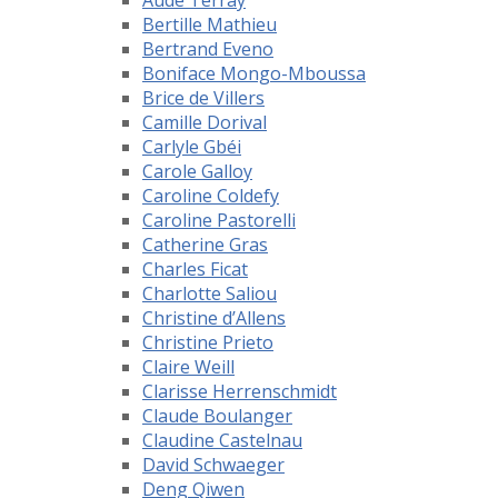
Aude Terray
Bertille Mathieu
Bertrand Eveno
Boniface Mongo-Mboussa
Brice de Villers
Camille Dorival
Carlyle Gbéi
Carole Galloy
Caroline Coldefy
Caroline Pastorelli
Catherine Gras
Charles Ficat
Charlotte Saliou
Christine d’Allens
Christine Prieto
Claire Weill
Clarisse Herrenschmidt
Claude Boulanger
Claudine Castelnau
David Schwaeger
Deng Qiwen