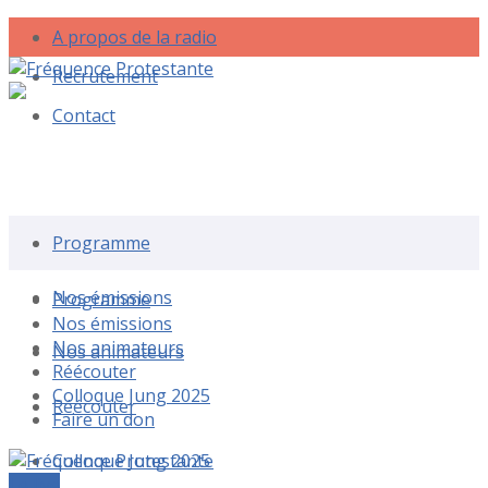
A propos de la radio
Recrutement
Contact
Rechercher une émission
Programme
Nos émissions
Programme
Nos émissions
Nos animateurs
Nos animateurs
Réécouter
Colloque Jung 2025
Réécouter
Faire un don
Colloque Jung 2025
Le live