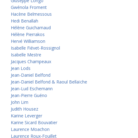
Giuseppe Longo
Gwénola Froment
Hacène Belmessous
Hedi Benallah
Hélène Guicharnaud
Hélène Pierrakos
Hervé Williamson
Isabelle Fiévet-Rossignol
Isabelle Mestre
Jacques Champeaux
Jean Lods
Jean-Daniel Belfond
Jean-Daniel Belfond & Raoul Bellaïche
Jean-Lud Eschemann
Jean-Pierre Guéno
John Lim
Judith Housez
Karine Leverger
Karine Sicard Bouvatier
Laurence Moachon
Laurence Roux-Fouillet