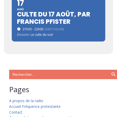
17
AOÛ
CULTE DU 17 AOÛT, PAR
FRANCIS PFISTER
21h30 - 22h00
(GMT+02:00)
Émission
Le culte du soir
Search Bu
Search
for:
Pages
A propos de la radio
Accueil Fréquence protestante
Contact