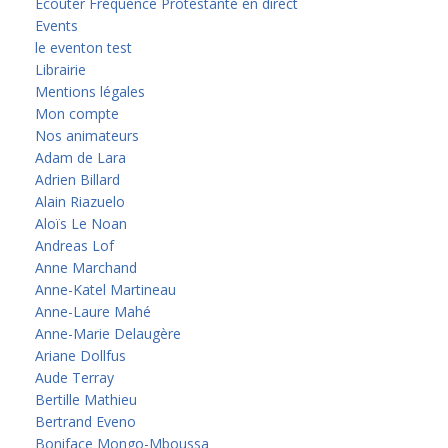
Écouter Fréquence Protestante en direct
Events
le eventon test
Librairie
Mentions légales
Mon compte
Nos animateurs
Adam de Lara
Adrien Billard
Alain Riazuelo
Aloïs Le Noan
Andreas Lof
Anne Marchand
Anne-Katel Martineau
Anne-Laure Mahé
Anne-Marie Delaugère
Ariane Dollfus
Aude Terray
Bertille Mathieu
Bertrand Eveno
Boniface Mongo-Mboussa