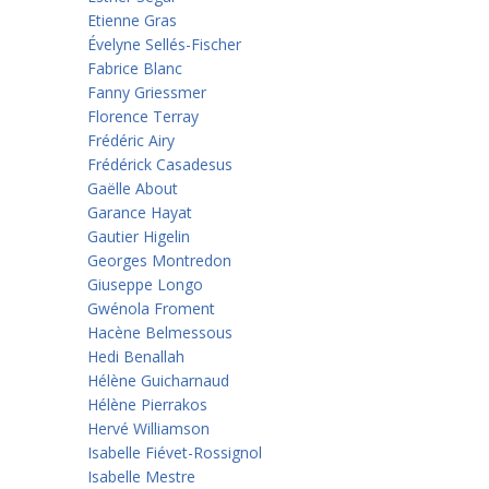
Etienne Gras
Évelyne Sellés-Fischer
Fabrice Blanc
Fanny Griessmer
Florence Terray
Frédéric Airy
Frédérick Casadesus
Gaëlle About
Garance Hayat
Gautier Higelin
Georges Montredon
Giuseppe Longo
Gwénola Froment
Hacène Belmessous
Hedi Benallah
Hélène Guicharnaud
Hélène Pierrakos
Hervé Williamson
Isabelle Fiévet-Rossignol
Isabelle Mestre