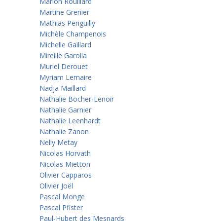
Marion Rouillard
Martine Grenier
Mathias Penguilly
Michèle Champenois
Michelle Gaillard
Mireille Garolla
Muriel Derouet
Myriam Lemaire
Nadja Maillard
Nathalie Bocher-Lenoir
Nathalie Garnier
Nathalie Leenhardt
Nathalie Zanon
Nelly Metay
Nicolas Horvath
Nicolas Mietton
Olivier Capparos
Olivier Joël
Pascal Monge
Pascal Pfister
Paul-Hubert des Mesnards