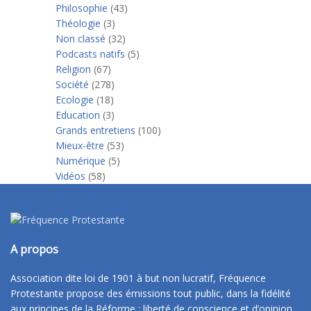
Philosophie
(43)
Théologie
(3)
Non classé
(32)
Podcasts natifs
(5)
Religion
(67)
Société
(278)
Ecologie
(18)
Education
(3)
Grands entretiens
(100)
Mieux-être
(53)
Numérique
(5)
Vidéos
(58)
A propos
Association dite loi de 1901 à but non lucratif, Fréquence
Protestante propose des émissions tout public, dans la fidélité
aux principes de la Réforme : liberté de conscience et d’opinion,