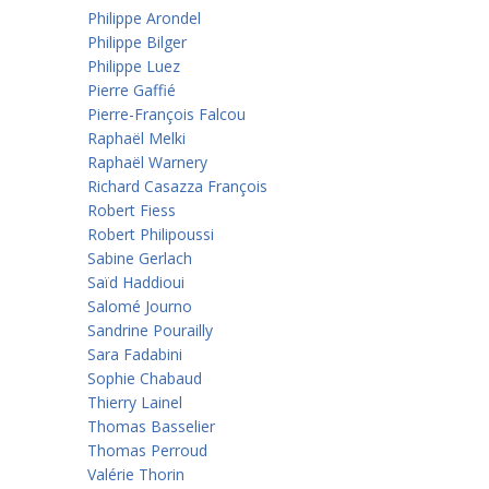
Philippe Arondel
Philippe Bilger
Philippe Luez
Pierre Gaffié
Pierre-François Falcou
Raphaël Melki
Raphaël Warnery
Richard Casazza François
Robert Fiess
Robert Philipoussi
Sabine Gerlach
Saïd Haddioui
Salomé Journo
Sandrine Pourailly
Sara Fadabini
Sophie Chabaud
Thierry Lainel
Thomas Basselier
Thomas Perroud
Valérie Thorin