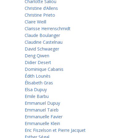
Charlotte Saliou
Christine d’Allens
Christine Prieto
Claire Weill
Clarisse Herrenschmidt
Claude Boulanger
Claudine Castelnau
David Schwaeger
Deng Qiwen
Didier Desert
Dominique Cabanis
Édith Lounès
Élisabeth Gras
Elsa Dupuy
Emile Barbu
Emmanuel Dupuy
Emmanuel Taïeb
Emmanuelle Favier
Emmanuelle Klein
Eric Fiszelson et Pierre Jacquet
Esther Ségal