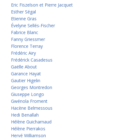
Eric Fiszelson et Pierre Jacquet
Esther Ségal
Etienne Gras
Évelyne Sellés-Fischer
Fabrice Blanc
Fanny Griessmer
Florence Terray
Frédéric Airy
Frédérick Casadesus
Gaëlle About
Garance Hayat
Gautier Higelin
Georges Montredon
Giuseppe Longo
Gwénola Froment
Hacène Belmessous
Hedi Benallah
Hélène Guicharnaud
Hélène Pierrakos
Hervé Williamson