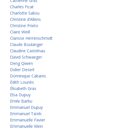
Catherine Gras
Charles Ficat
Charlotte Saliou
Christine d’Allens
Christine Prieto
Claire Weill
Clarisse Herrenschmidt
Claude Boulanger
Claudine Castelnau
David Schwaeger
Deng Qiwen
Didier Desert
Dominique Cabanis
Édith Lounès
Élisabeth Gras
Elsa Dupuy
Emile Barbu
Emmanuel Dupuy
Emmanuel Taïeb
Emmanuelle Favier
Emmanuelle Klein