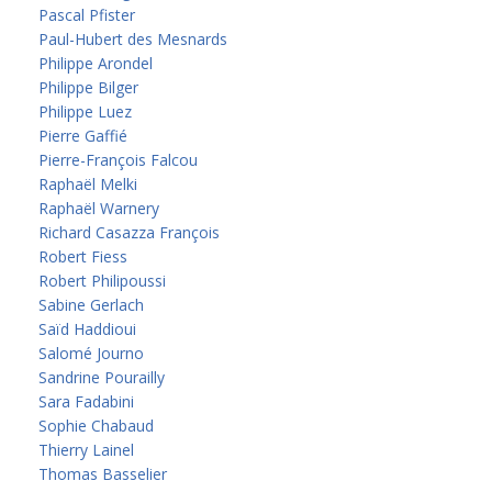
Pascal Pfister
Paul-Hubert des Mesnards
Philippe Arondel
Philippe Bilger
Philippe Luez
Pierre Gaffié
Pierre-François Falcou
Raphaël Melki
Raphaël Warnery
Richard Casazza François
Robert Fiess
Robert Philipoussi
Sabine Gerlach
Saïd Haddioui
Salomé Journo
Sandrine Pourailly
Sara Fadabini
Sophie Chabaud
Thierry Lainel
Thomas Basselier