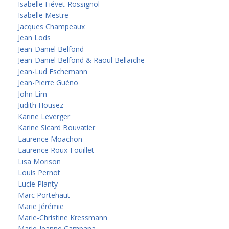
Isabelle Fiévet-Rossignol
Isabelle Mestre
Jacques Champeaux
Jean Lods
Jean-Daniel Belfond
Jean-Daniel Belfond & Raoul Bellaïche
Jean-Lud Eschemann
Jean-Pierre Guéno
John Lim
Judith Housez
Karine Leverger
Karine Sicard Bouvatier
Laurence Moachon
Laurence Roux-Fouillet
Lisa Morison
Louis Pernot
Lucie Planty
Marc Portehaut
Marie Jérémie
Marie-Christine Kressmann
Marie-Jeanne Campana