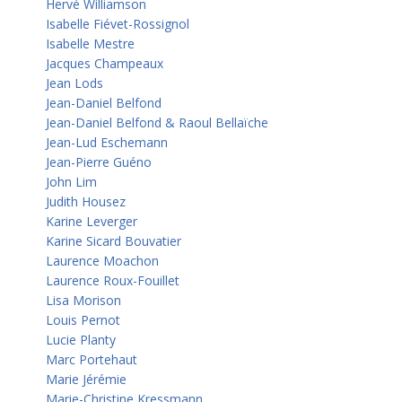
Hervé Williamson
Isabelle Fiévet-Rossignol
Isabelle Mestre
Jacques Champeaux
Jean Lods
Jean-Daniel Belfond
Jean-Daniel Belfond & Raoul Bellaïche
Jean-Lud Eschemann
Jean-Pierre Guéno
John Lim
Judith Housez
Karine Leverger
Karine Sicard Bouvatier
Laurence Moachon
Laurence Roux-Fouillet
Lisa Morison
Louis Pernot
Lucie Planty
Marc Portehaut
Marie Jérémie
Marie-Christine Kressmann