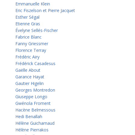
Emmanuelle Klein
Eric Fiszelson et Pierre Jacquet
Esther Ségal
Etienne Gras
Évelyne Sellés-Fischer
Fabrice Blanc
Fanny Griessmer
Florence Terray
Frédéric Airy
Frédérick Casadesus
Gaëlle About
Garance Hayat
Gautier Higelin
Georges Montredon
Giuseppe Longo
Gwénola Froment
Hacène Belmessous
Hedi Benallah
Hélène Guicharnaud
Hélène Pierrakos