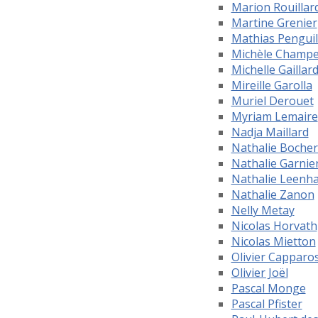
Marion Rouillar
Martine Grenier
Mathias Penguil
Michèle Champe
Michelle Gaillar
Mireille Garolla
Muriel Derouet
Myriam Lemaire
Nadja Maillard
Nathalie Bocher
Nathalie Garnie
Nathalie Leenha
Nathalie Zanon
Nelly Metay
Nicolas Horvath
Nicolas Mietton
Olivier Capparo
Olivier Joël
Pascal Monge
Pascal Pfister