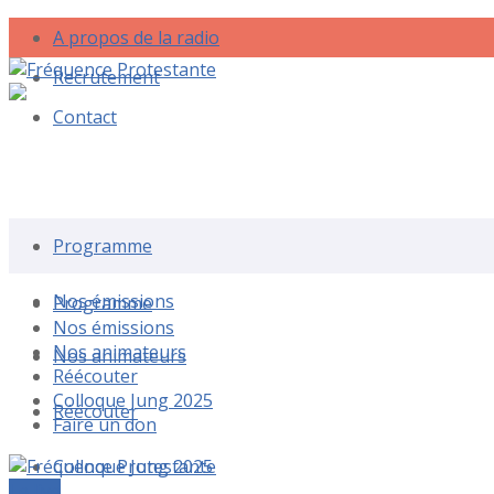
A propos de la radio
Recrutement
Contact
Rechercher une émission
Programme
Nos émissions
Programme
Nos émissions
Nos animateurs
Nos animateurs
Réécouter
Colloque Jung 2025
Réécouter
Faire un don
Colloque Jung 2025
Le live