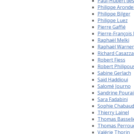
Paul-Hubert de
Philippe Aronde
Philippe Bilger
Philippe Luez
Pierre Gaffié
Pierre-François 
Raphaël Melki
Raphaël Warner
Richard Casazza
Robert Fiess
Robert Philipou
Sabine Gerlach
Saïd Haddioui
Salomé Journo
Sandrine Pourail
Sara Fadabini
Sophie Chabau
Thierry Lainel
Thomas Basseli
Thomas Perrou
Valérie Thorin