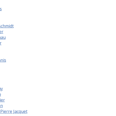
s
schmidt
er
nau
r
nis
uy
b
ier
in
 Pierre Jacquet