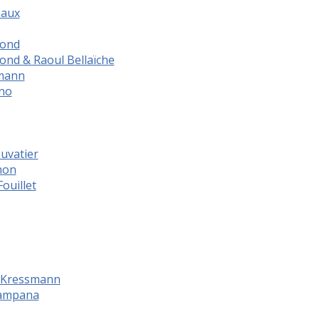
eaux
fond
ond & Raoul Bellaïche
mann
éno
uvatier
hon
ouillet
e Kressmann
Campana