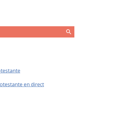
Search Button
otestante
otestante en direct