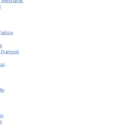
s Mesnards
l
Falcou
y
 François
ssi
ly
d
er
d