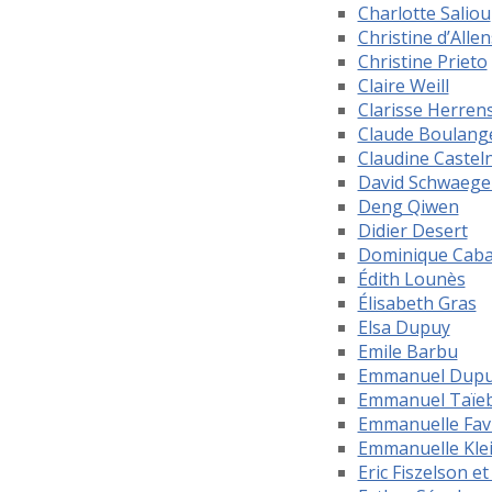
Charlotte Saliou
Christine d’Allen
Christine Prieto
Claire Weill
Clarisse Herren
Claude Boulang
Claudine Castel
David Schwaege
Deng Qiwen
Didier Desert
Dominique Caba
Édith Lounès
Élisabeth Gras
Elsa Dupuy
Emile Barbu
Emmanuel Dup
Emmanuel Taïe
Emmanuelle Fav
Emmanuelle Kle
Eric Fiszelson et