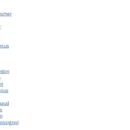
ischer
r
esus
edon
o
nt
sous
naud
s
on
Rossignol