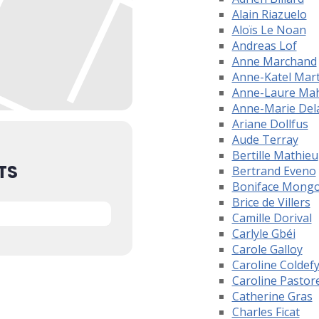
Alain Riazuelo
Aloïs Le Noan
Andreas Lof
Anne Marchand
Anne-Katel Mar
Anne-Laure Ma
Anne-Marie Del
Ariane Dollfus
Aude Terray
Bertille Mathieu
TS
Bertrand Eveno
Boniface Mong
Brice de Villers
Camille Dorival
Carlyle Gbéi
Carole Galloy
Caroline Coldef
Caroline Pastore
Catherine Gras
Charles Ficat