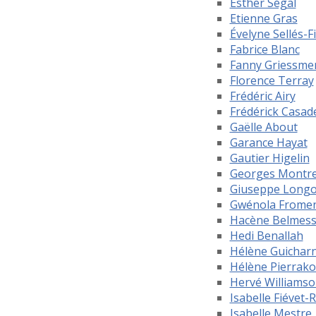
Esther Ségal
Etienne Gras
Évelyne Sellés-F
Fabrice Blanc
Fanny Griessme
Florence Terray
Frédéric Airy
Frédérick Casad
Gaëlle About
Garance Hayat
Gautier Higelin
Georges Montr
Giuseppe Long
Gwénola Frome
Hacène Belmes
Hedi Benallah
Hélène Guichar
Hélène Pierrako
Hervé Williams
Isabelle Fiévet-
Isabelle Mestre