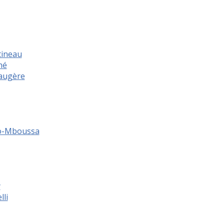
tineau
hé
augère
o-Mboussa
y
lli