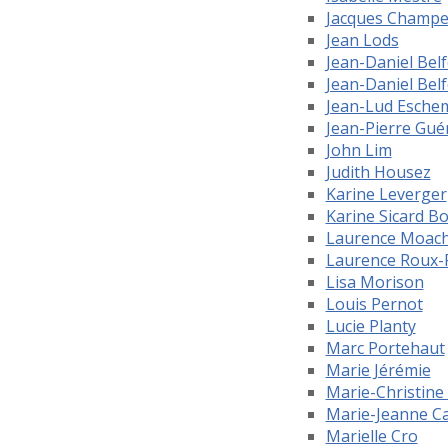
Jacques Champ
Jean Lods
Jean-Daniel Bel
Jean-Daniel Belf
Jean-Lud Esche
Jean-Pierre Gu
John Lim
Judith Housez
Karine Leverger
Karine Sicard Bo
Laurence Moac
Laurence Roux-F
Lisa Morison
Louis Pernot
Lucie Planty
Marc Portehaut
Marie Jérémie
Marie-Christin
Marie-Jeanne 
Marielle Cro