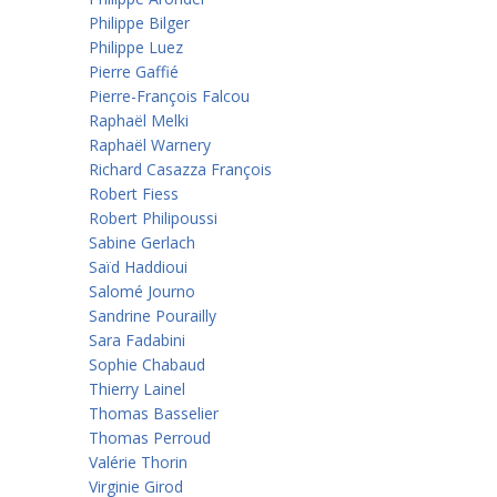
Philippe Bilger
Philippe Luez
Pierre Gaffié
Pierre-François Falcou
Raphaël Melki
Raphaël Warnery
Richard Casazza François
Robert Fiess
Robert Philipoussi
Sabine Gerlach
Saïd Haddioui
Salomé Journo
Sandrine Pourailly
Sara Fadabini
Sophie Chabaud
Thierry Lainel
Thomas Basselier
Thomas Perroud
Valérie Thorin
Virginie Girod