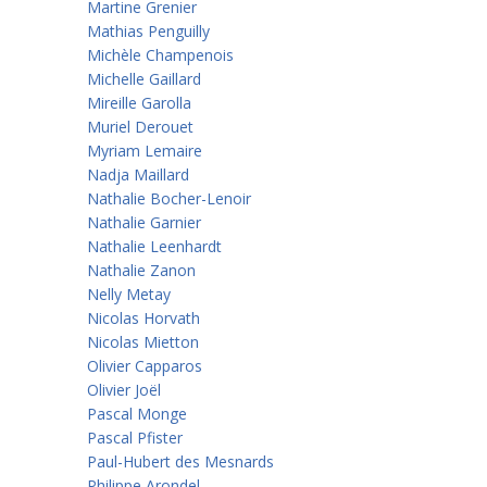
Martine Grenier
Mathias Penguilly
Michèle Champenois
Michelle Gaillard
Mireille Garolla
Muriel Derouet
Myriam Lemaire
Nadja Maillard
Nathalie Bocher-Lenoir
Nathalie Garnier
Nathalie Leenhardt
Nathalie Zanon
Nelly Metay
Nicolas Horvath
Nicolas Mietton
Olivier Capparos
Olivier Joël
Pascal Monge
Pascal Pfister
Paul-Hubert des Mesnards
Philippe Arondel