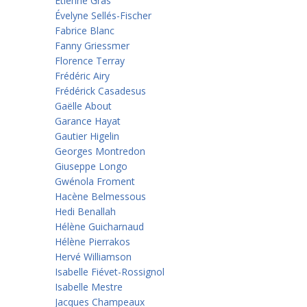
Etienne Gras
Évelyne Sellés-Fischer
Fabrice Blanc
Fanny Griessmer
Florence Terray
Frédéric Airy
Frédérick Casadesus
Gaëlle About
Garance Hayat
Gautier Higelin
Georges Montredon
Giuseppe Longo
Gwénola Froment
Hacène Belmessous
Hedi Benallah
Hélène Guicharnaud
Hélène Pierrakos
Hervé Williamson
Isabelle Fiévet-Rossignol
Isabelle Mestre
Jacques Champeaux