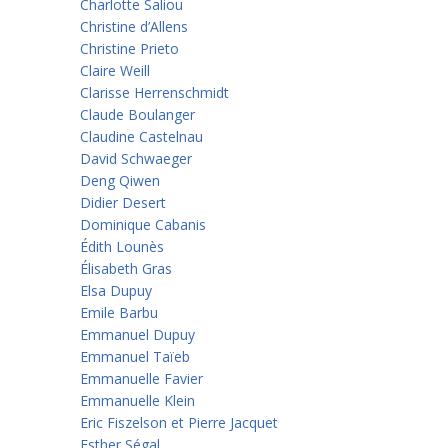
Charlotte Saliou
Christine d’Allens
Christine Prieto
Claire Weill
Clarisse Herrenschmidt
Claude Boulanger
Claudine Castelnau
David Schwaeger
Deng Qiwen
Didier Desert
Dominique Cabanis
Édith Lounès
Élisabeth Gras
Elsa Dupuy
Emile Barbu
Emmanuel Dupuy
Emmanuel Taïeb
Emmanuelle Favier
Emmanuelle Klein
Eric Fiszelson et Pierre Jacquet
Esther Ségal