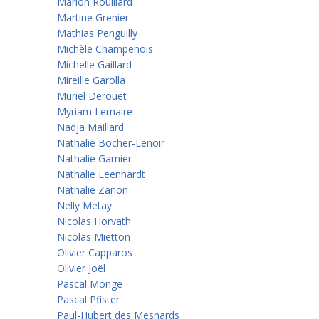
Marion Rouillard
Martine Grenier
Mathias Penguilly
Michèle Champenois
Michelle Gaillard
Mireille Garolla
Muriel Derouet
Myriam Lemaire
Nadja Maillard
Nathalie Bocher-Lenoir
Nathalie Garnier
Nathalie Leenhardt
Nathalie Zanon
Nelly Metay
Nicolas Horvath
Nicolas Mietton
Olivier Capparos
Olivier Joël
Pascal Monge
Pascal Pfister
Paul-Hubert des Mesnards