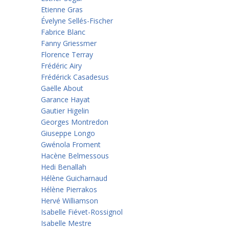
Etienne Gras
Évelyne Sellés-Fischer
Fabrice Blanc
Fanny Griessmer
Florence Terray
Frédéric Airy
Frédérick Casadesus
Gaëlle About
Garance Hayat
Gautier Higelin
Georges Montredon
Giuseppe Longo
Gwénola Froment
Hacène Belmessous
Hedi Benallah
Hélène Guicharnaud
Hélène Pierrakos
Hervé Williamson
Isabelle Fiévet-Rossignol
Isabelle Mestre