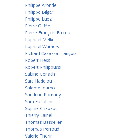
Philippe Arondel
Philippe Bilger
Philippe Luez
Pierre Gaffié
Pierre-François Falcou
Raphaël Melki
Raphaël Warnery
Richard Casazza François
Robert Fiess
Robert Philipoussi
Sabine Gerlach
Saïd Haddioui
Salomé Journo
Sandrine Pourailly
Sara Fadabini
Sophie Chabaud
Thierry Lainel
Thomas Basselier
Thomas Perroud
Valérie Thorin