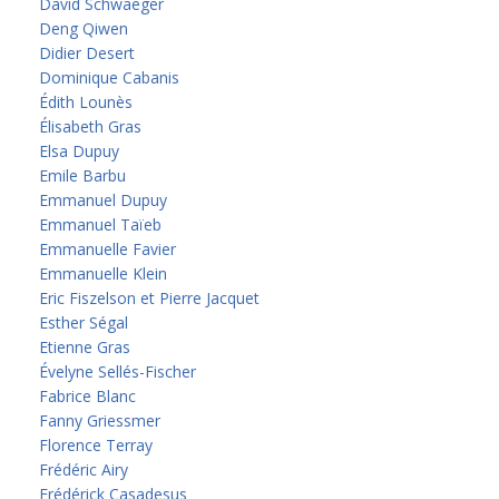
David Schwaeger
Deng Qiwen
Didier Desert
Dominique Cabanis
Édith Lounès
Élisabeth Gras
Elsa Dupuy
Emile Barbu
Emmanuel Dupuy
Emmanuel Taïeb
Emmanuelle Favier
Emmanuelle Klein
Eric Fiszelson et Pierre Jacquet
Esther Ségal
Etienne Gras
Évelyne Sellés-Fischer
Fabrice Blanc
Fanny Griessmer
Florence Terray
Frédéric Airy
Frédérick Casadesus