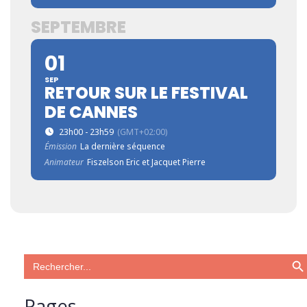
SEPTEMBRE
01
SEP
RETOUR SUR LE FESTIVAL
DE CANNES
23h00 - 23h59
(GMT+02:00)
Émission
La dernière séquence
Animateur
Fiszelson Eric et Jacquet Pierre
Search Bu
Search
for:
Pages