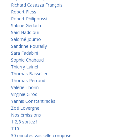
Richard Casazza François
Robert Fiess
Robert Philipoussi
Sabine Gerlach
Saïd Haddioui
Salomé Journo
Sandrine Pourailly
Sara Fadabini
Sophie Chabaud
Thierry Lainel
Thomas Basselier
Thomas Perroud
Valérie Thorin
Virginie Girod
Yannis Constantinidès
Zoé Lovergne
Nos émissions
1,2,3 sortez !
1’10
30 minutes vaisselle comprise